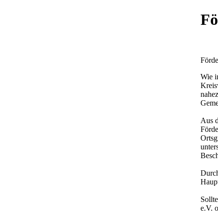
Fö
Förde
Wie i
Kreis
nahez
Gemei
Aus d
Förde
Ortsg
unter
Besch
Durch
Haupt
Sollt
e.V. 