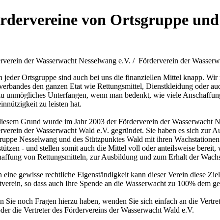
rdervereine von Ortsgruppe und
rverein der Wasserwacht Nesselwang e.V. / Förderverein der Wasserw
n jeder Ortsgruppe sind auch bei uns die finanziellen Mittel knapp. Wi
verbandes den ganzen Etat wie Rettungsmittel, Dienstkleidung oder auch
u unmögliches Unterfangen, wenn man bedenkt, wie viele Anschaffung
nnützigkeit zu leisten hat.
iesem Grund wurde im Jahr 2003 der Förderverein der Wasserwacht N
rverein der Wasserwacht Wald e.V. gegründet. Sie haben es sich zur 
ruppe Nesselwang und des Stützpunktes Wald mit ihren Wachstationen pe
stützen - und stellen somit auch die Mittel voll oder anteilsweise bereit
affung von Rettungsmitteln, zur Ausbildung und zum Erhalt der Wachst
 eine gewisse rechtliche Eigenständigkeit kann dieser Verein diese Ziel
verein, so dass auch Ihre Spende an die Wasserwacht zu 100% dem 
en Sie noch Fragen hierzu haben, wenden Sie sich einfach an die Vertr
oder die Vertreter des Fördervereins der Wasserwacht Wald e.V.